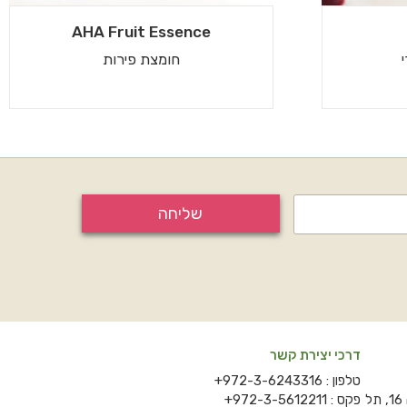
AHA Fruit Essence
חומצת פירות
שליחה
דרכי יצירת קשר
טלפון :
+972-3-6243316
המסגר 35, מגדל "Sky Tower" קומה 16, תל
פקס :
+972-3-5612211