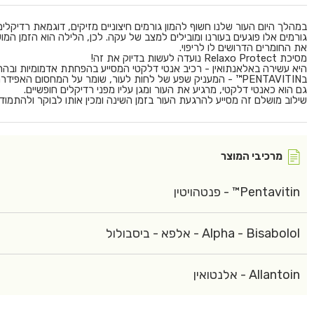
במהלך היום העור שלנו חשוף להמון גורמים חיצוניים מזיקים, דוגמאת רדיקלי
גורמים אלו פוגעים בעורנו ומובילים למצב של עקה. לכן, הלילה הוא הזמן ה
את החומרים הדרושים לו לריפוי.
מסיכת Relaxo Protect נועדה לעשות בדיוק את זה!
היא עשירה באלאנתואין - רכיב אנטי דלקטי המסייע בהפחתת אדמומיות ובהר
בPENTAVITIN™ - המעניק שפע של לחות לעור, שומר על המחסום הא
גם הוא כאנטי דלקטי, מרגיע את העור ומגן עליו מפני רדיקלים חופשיים.
שילוב מושלם זה מסייע להרגעת העור בזמן השינה ומכין אותו לבוקר ולהתמו
מרכיבי המוצר
Pentavitin™ - פנטהויטין
Alpha - Bisabolol - אלפא - ביסבולול
Allantoin - אלנטואין