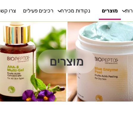
ות
מוצרים
נקודות מכירה
רכיבים פעילים
צרו קשר
יופי ברמה התאית
מפיצים
פוח עור סביב העיניים
קוסמטיקאיות בישראל
עור יבש
אנטי אייגינג
מוצרים
לכל סוגי העור
עור שמן
אפקט פלוס
עור רגיש
MD
גוף