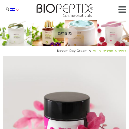
מוצרים
˂
˂
˂
Novum Day Cream
ראשי
מוצרים
MD