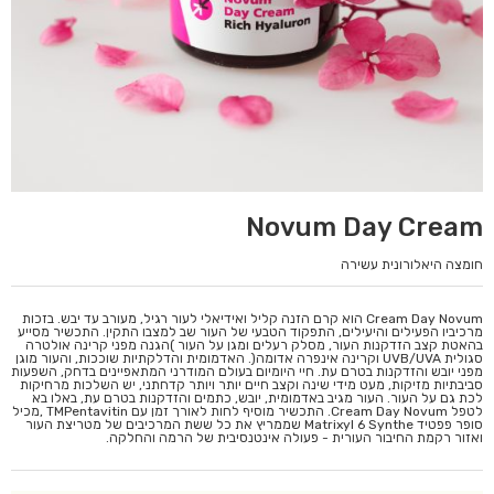
Novum Day Cream
חומצה היאלורונית עשירה
Cream Day Novum הוא קרם הזנה קליל ואידיאלי לעור רגיל, מעורב עד יבש. בזכות
מרכיביו הפעילים והיעילים, התפקוד הטבעי של העור שב למצבו התקין. התכשיר מסייע
בהאטת קצב הזדקנות העור, מסלק רעלים ומגן על העור )הגנה מפני קרינה אולטרה
סגולית UVB/UVA וקרינה אינפרה אדומה(. האדמומית והדלקתיות שוככות, והעור מוגן
מפני יובש והזדקנות בטרם עת. חיי היומיום בעולם המודרני המתאפיינים בדחק, השפעות
סביבתיות מזיקות, מעט מידי שינה וקצב חיים יותר ויותר קדחתני, יש השלכות מרחיקות
לכת גם על העור. העור מגיב באדמומית, יובש, כתמים והזדקנות בטרם עת, באלו בא
לטפל Cream Day Novum. התכשיר מוסיף לחות לאורך זמן עם TMPentavitin ,מכיל
סופר פפטיד Matrixyl 6 Synthe שממריץ את כל ששת המרכיבים של מטריצת העור
ואזור רקמת החיבור העורית - פעולה אינטנסיבית של הרמה והחלקה.